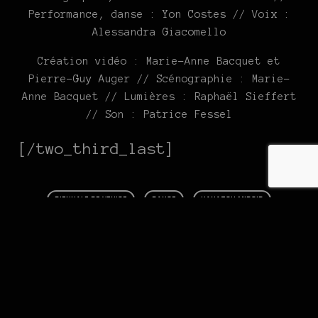
Performance, danse : Yon Costes // Voix :
Alessandra Giacomello
Création vidéo : Marie-Anne Bacquet et
Pierre-Guy Auger // Scénographie : Marie-
Anne Bacquet // Lumières : Raphaël Sieffert
// Son : Patrice Fessel
[/two_third_last]
BIENNALE DE VENISE
DANSE
HANATSU MIROIR
SPECTACLE
VALLÉE DES MERVEILLES