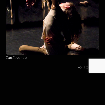
La Vallée des Merveilles
Maurilio Cacciatore
more
Confluence
—> Projets