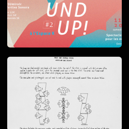
HANATSUmiroir invite Vertixe Sonora
2022
more
DRUMMING
avec les étudiants en percussions de la
HEAR
more