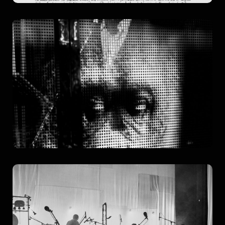
Moi Singe
Januibe Tejera
more
REQUIEM
Inspiré d’Anna Akhmatova.