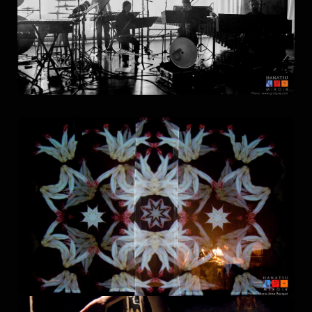
more
Wis & Ramin
Alireza Farhang
more