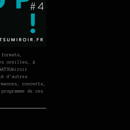
 formats,
es oreilles, à
NATSUmiroir
té d’autres
rmances, concerts,
 programme de ces