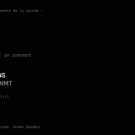
ements de la soirée –
r un concert
NS
ENMT
blic]
koras, Arash Yazdani,