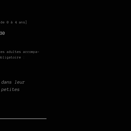
[de 0 à 4 ans]
30
les adultes accompa-
obligatoire :
 dans leur
 petites