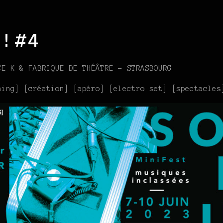
 ! #4
CE K & FABRIQUE DE THÉÂTRE – STRASBOURG
ning] [création] [apéro] [electro set] [spectacles