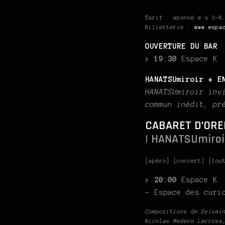
Tarif : abonné.e.s 3-€
Billetterie :
www.espa
OUVERTURE DU BAR
> 19:30
Espace K
HANATSUmiroir + E
HANATSUmiroir inv
commun inédit, pr
CABARET D’ORE
| HANATSUmiroi
[apéro] [concert] [tou
> 20:00
Espace K
– Espace des curi
Compositions de Sylvai
Nicolas Medero Larros
a