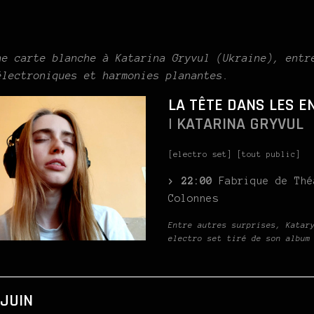
ne carte blanche à Katarina Gryvul (Ukraine), entr
électroniques et harmonies planantes.
LA TÊTE DANS LES E
| KATARINA GRYVUL
[electro set] [tout public]
> 22:00
Fabrique de Thé
Colonnes
Entre autres surprises, Katar
electro set tiré de son album
 JUIN