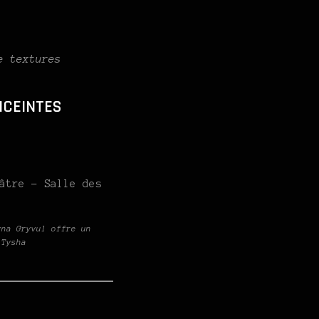
e textures
NCEINTES
âtre – Salle des
yna Gryvul offre un
 Tysha