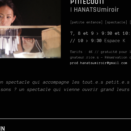
PTITÉCOUTI
| HANATSUmiroir
[petite enfance] [spectacle] 
7, 8 et 9 > 9:30 et 10:
// 10 > 9:30
Espace K
Tarifs : 4€ // gratuité pour 
gnateur.rice.s – Réservation 
prod.hanatsumiroir@gmail.com
un spectacle qui accompagne les tout.e.s petit.e.s
 sons ? un spectacle qui vienne ouvrir grand leurs
IN