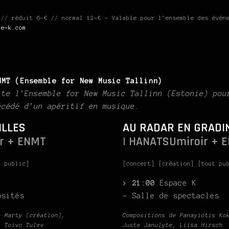
 // réduit 6-€ // normal 12-€ – Valable pour l’ensemble des évén
ce-k.com
NMT (Ensemble for New Music Tallinn)
ite l’Ensemble for New Music Tallinn (Estonie) pou
écédé d’un apéritif en musique.
ILLES
AU RADAR EN GRADI
r + ENMT
| HANATSUmiroir + 
t public]
[concert] [création] [tout pu
> 21:00
Espace K
osités
– Salle de spectacles
n Marty (création),
Compositions de Panayiotis Ko
,
Toivo Tulev
Juste Janulyte, Liisa Hirsch