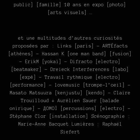
public] [famille] 10 ans en expo [photo]
[arts visuels] …
et une multitudes d’autres curiosités
proposées par : Links [paris] – ARTÉfacts
[athènes] – Hassan K [one man band] [fusion]
– ErikM [yokaï] – Difracto [electro]
[beatmaker] – Dreieck Interferences [labo]
[expé] – Travail rythmique [electro]
[performance] – lovemusic [trompe-l’oeil] –
Masato Matsuura [kenjustu] [kendo] – Claire
Trouilloud + Aurélien Sauer [balade
onirique] – ДOMOÏ [percussions] [electro] –
Stéphane Clor [installation] Scénographie :
Marie-Anne Bacquet Lumières : Raphaël
Siefert