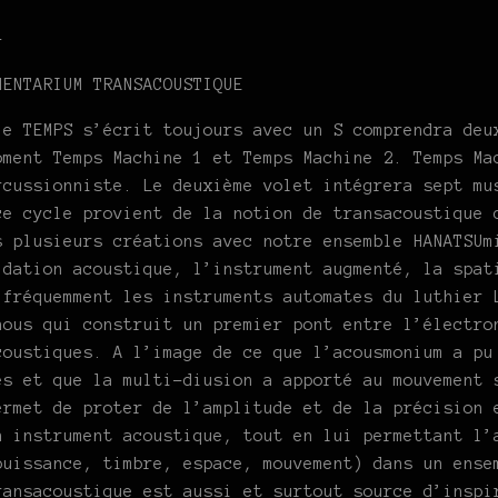
–
MENTARIUM TRANSACOUSTIQUE
le TEMPS s’écrit toujours avec un S comprendra deu
oment Temps Machine 1 et Temps Machine 2. Temps Ma
rcussionniste. Le deuxième volet intégrera sept mu
ce cycle provient de la notion de transacoustique 
s plusieurs créations avec notre ensemble HANATSUm
idation acoustique, l’instrument augmenté, la spat
 fréquemment les instruments automates du luthier 
nous qui construit un premier pont entre l’électro
coustiques. A l’image de ce que l’acousmonium a pu
es et que la multi-diusion a apporté au mouvement 
ermet de proter de l’amplitude et de la précision 
n instrument acoustique, tout en lui permettant l’
puissance, timbre, espace, mouvement) dans un ense
ransacoustique est aussi et surtout source d’inspi