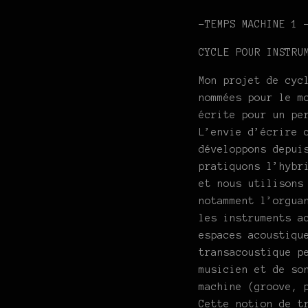
-TEMPS MACHINE 1 
CYCLE POUR INSTRU
Mon projet de cyc
nommées pour le m
écrite pour un pe
L’envie d’écrire 
développons depui
pratiquons l’hybr
et nous utilisons
notamment l’orgua
les instruments a
espaces acoustiqu
transacoustique p
musicien et de so
machine (groove, 
Cette notion de t