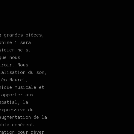
x grandes pièces,
chine 1 sera
sicien.ne.s.
que nous
iroir. Nous
ialisation du son,
Léo Maurel,
nique musicale et
 apporter aux
spatial, la
expressive du
augmentation de la
mble cohérent.
ration pour rêver