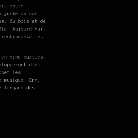
ort entre
e juste de nos
es, du bois et de
ôle. Aujourd’hui,
 instrumental et
 en cinq parties,
elopperont dans
pper les
e musique. Enn,
e langage des