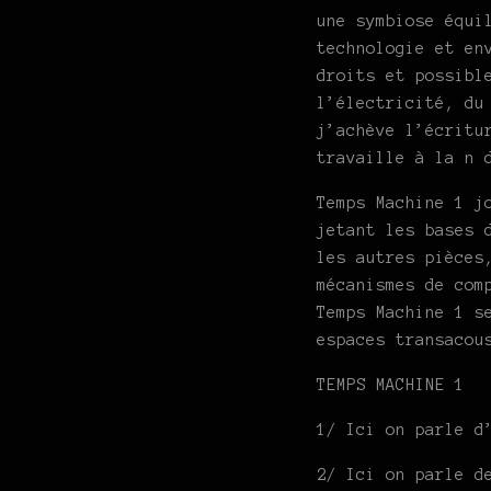
une symbiose équi
technologie et en
droits et possibl
l’électricité, du
j’achève l’écritu
travaille à la n 
Temps Machine 1 j
jetant les bases 
les autres pièces
mécanismes de com
Temps Machine 1 s
espaces transacou
TEMPS MACHINE 1
1/ Ici on parle 
2/ Ici on parle d