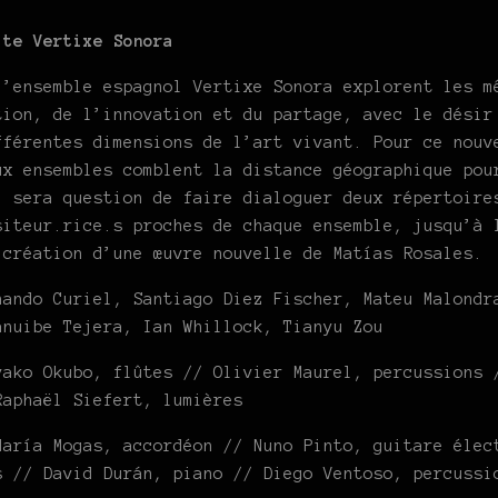
ite Vertixe Sonora
l’ensemble espagnol Vertixe Sonora explorent les m
tion, de l’innovation et du partage, avec le désir
fférentes dimensions de l’art vivant. Pour ce nouv
ux ensembles comblent la distance géographique pou
l sera question de faire dialoguer deux répertoire
siteur.rice.s proches de chaque ensemble, jusqu’à 
 création d’une œuvre nouvelle de Matías Rosales.
nando Curiel, Santiago Diez Fischer, Mateu Malondr
anuibe Tejera, Ian Whillock, Tianyu Zou
yako Okubo, flûtes // Olivier Maurel, percussions 
Raphaël Siefert, lumières
María Mogas, accordéon // Nuno Pinto, guitare élec
s // David Durán, piano // Diego Ventoso, percussi