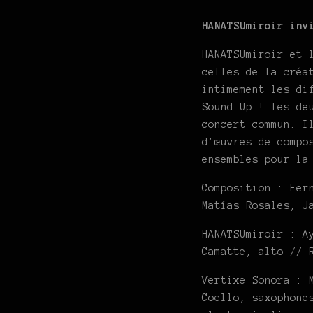
HANATSUmiroir inv
HANATSUmiroir et 
celles de la créa
intimement les di
Sound Up ! les de
concert commun. I
d’œuvres de compo
ensembles pour la
Composition : Fer
Matías Rosales, J
HANATSUmiroir : A
Camatte, alto // 
Vertixe Sonora : 
Coello, saxophone