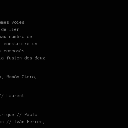
êmes voies :
 de lier
eau numéro de
r construire un
s composés
la fusion des deux
a, Ramón Otero,
// Laurent
trique // Pablo
on // Iván Ferrer,