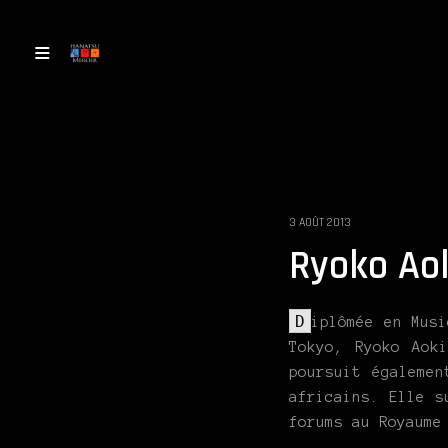
3 AOÛT 2013
Ryoko Ao
D
iplômée en Musi
Tokyo, Ryoko Aok
poursuit égalemen
africains. Elle s
forums au Royaume